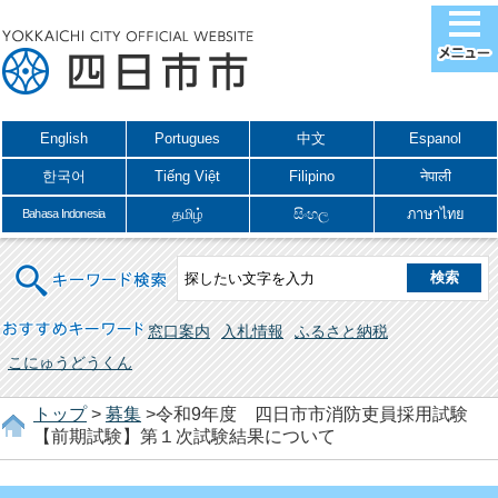
English
Portugues
中文
Espanol
한국어
Tiếng Việt
Filipino
नेपाली
தமிழ்
සිංහල
ภาษาไทย
Bahasa Indonesia
キーワード検索
おすすめキーワード
窓口案内
入札情報
ふるさと納税
こにゅうどうくん
トップ
>
募集
>令和9年度 四日市市消防吏員採用試験
【前期試験】第１次試験結果について