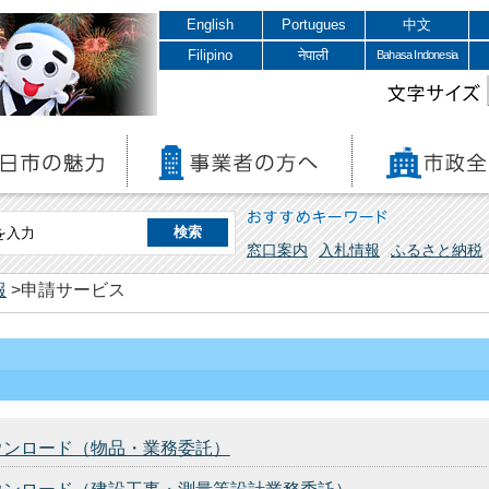
English
Portugues
中文
Filipino
नेपाली
Bahasa Indonesia
文字サイズ
おすすめキーワード
窓口案内
入札情報
ふるさと納税
報
>申請サービス
ウンロード（物品・業務委託）