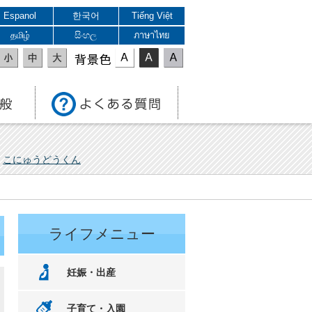
Espanol
한국어
Tiếng Việt
தமிழ்
සිංහල
ภาษาไทย
表示色
こにゅうどうくん
ライフメニュー
妊娠・出産
子育て・入園