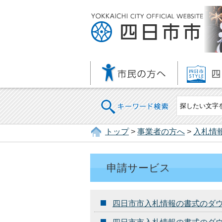
キーワード検索
トップ
>
事業者の方へ
>
入札情
申請サービス
四日市市入札情報の書式のダ