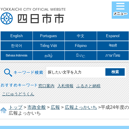
English
Portugues
中文
Espanol
한국어
Tiếng Việt
Filipino
नेपाली
தமிழ்
සිංහල
ภาษาไทย
Bahasa Indonesia
キーワード検索
おすすめキーワード
窓口案内
入札情報
ふるさと納税
こにゅうどうくん
トップ
>
市政全般
>
広報
>
広報よっかいち
>平成24年度の
広報よっかいち