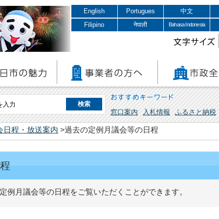
English
Portugues
中文
Filipino
नेपाली
Bahasa Indonesia
文字サイズ
おすすめキーワード
窓口案内
入札情報
ふるさと納税
会日程・放送案内
>過去の定例月議会等の日程
程
定例月議会等の日程をご覧いただくことができます。