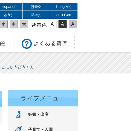
Espanol
한국어
Tiếng Việt
தமிழ்
සිංහල
ภาษาไทย
表示色
こにゅうどうくん
ライフメニュー
妊娠・出産
子育て・入園