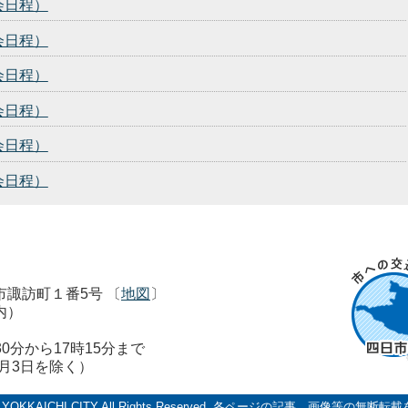
会日程）
会日程）
会日程）
会日程）
会日程）
会日程）
市市諏訪町１番5号 〔
地図
〕
内）
0分から17時15分まで
1月3日を除く）
 YOKKAICHI CITY All Rights Reserved.
各ページの記事、画像等の無断転載