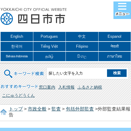
English
Portugues
中文
Espanol
한국어
Tiếng Việt
Filipino
नेपाली
தமிழ்
සිංහල
ภาษาไทย
Bahasa Indonesia
キーワード検索
おすすめキーワード
窓口案内
入札情報
ふるさと納税
こにゅうどうくん
トップ
>
市政全般
>
監査
>
包括外部監査
>外部監査結果報
告