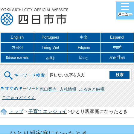
English
Portugues
中文
Espanol
한국어
Tiếng Việt
Filipino
नेपाली
தமிழ்
සිංහල
ภาษาไทย
Bahasa Indonesia
キーワード検索
おすすめキーワード
窓口案内
入札情報
ふるさと納税
こにゅうどうくん
トップ
>
子育てエンジョイ
>ひとり親家庭になったとき
ひとり親家庭になったとき