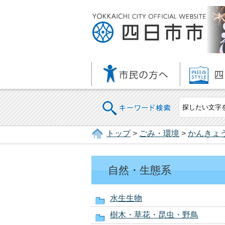
キーワード検索
トップ
>
ごみ・環境
>
かんきょ
自然・生態系
水生生物
樹木・草花・昆虫・野鳥