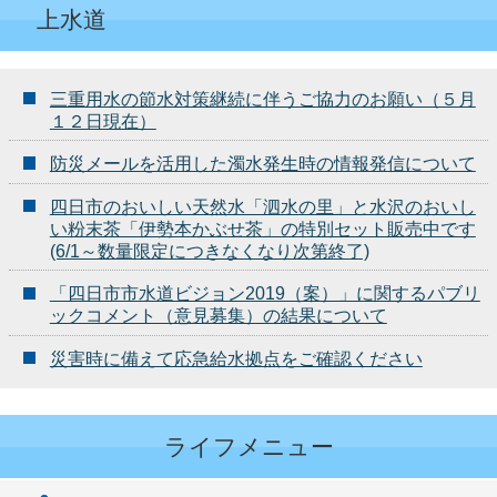
上水道
三重用水の節水対策継続に伴うご協力のお願い（５月
１２日現在）
防災メールを活用した濁水発生時の情報発信について
四日市のおいしい天然水「泗水の里」と水沢のおいし
い粉末茶「伊勢本かぶせ茶」の特別セット販売中です
(6/1～数量限定につきなくなり次第終了)
「四日市市水道ビジョン2019（案）」に関するパブリ
ックコメント（意見募集）の結果について
災害時に備えて応急給水拠点をご確認ください
ライフメニュー