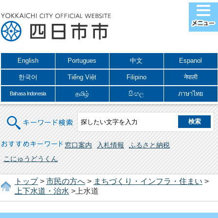
English
Portugues
中文
Espanol
한국어
Tiếng Việt
Filipino
नेपाली
தமிழ்
සිංහල
ภาษาไทย
Bahasa Indonesia
キーワード検索
おすすめキーワード
窓口案内
入札情報
ふるさと納税
こにゅうどうくん
トップ
>
市民の方へ
>
まちづくり・インフラ・住まい
>
上下水道・治水
>上水道