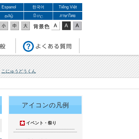
Espanol
한국어
Tiếng Việt
தமிழ்
සිංහල
ภาษาไทย
表示色
こにゅうどうくん
アイコンの凡例
イベント・祭り