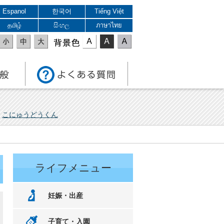
Espanol
한국어
Tiếng Việt
தமிழ்
සිංහල
ภาษาไทย
表示色
こにゅうどうくん
ライフメニュー
妊娠・出産
子育て・入園