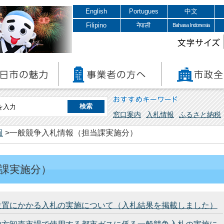
English
Portugues
中文
Filipino
नेपाली
Bahasa Indonesia
文字サイズ
おすすめキーワード
窓口案内
入札情報
ふるさと納税
報
>一般競争入札情報（担当課実施分）
課実施分）
設置にかかる入札の実施について（入札結果を掲載しました）