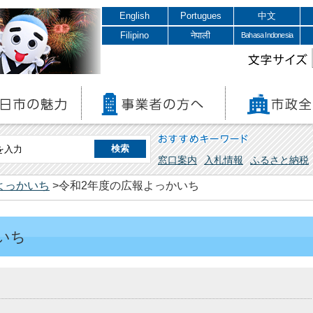
English
Portugues
中文
Filipino
नेपाली
Bahasa Indonesia
文字サイズ
おすすめキーワード
窓口案内
入札情報
ふるさと納税
よっかいち
>令和2年度の広報よっかいち
いち