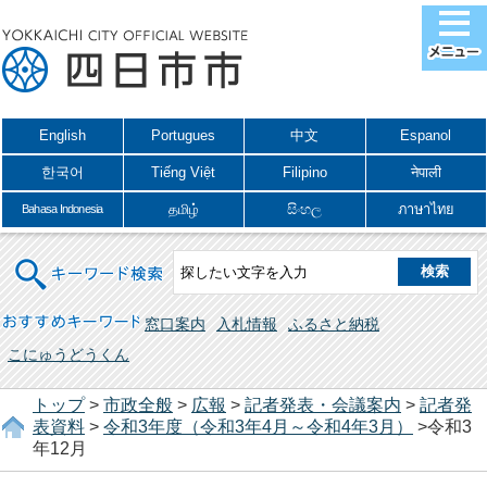
English
Portugues
中文
Espanol
한국어
Tiếng Việt
Filipino
नेपाली
தமிழ்
සිංහල
ภาษาไทย
Bahasa Indonesia
キーワード検索
おすすめキーワード
窓口案内
入札情報
ふるさと納税
こにゅうどうくん
トップ
>
市政全般
>
広報
>
記者発表・会議案内
>
記者発
表資料
>
令和3年度（令和3年4月～令和4年3月）
>令和3
年12月