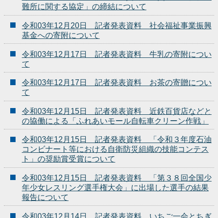
難所に関する協定」の締結について
令和03年12月20日 記者発表資料 社会福祉事業振興
基金への寄附について
令和03年12月17日 記者発表資料 牛乳の寄附につい
て
令和03年12月17日 記者発表資料 お茶の寄贈につい
て
令和03年12月15日 記者発表資料 近鉄百貨店などと
の協働による「ふれあいモール自転車クリーン作戦」
令和03年12月15日 記者発表資料 「令和３年度石油
コンビナート等における自衛防災組織の技能コンテス
ト」の奨励賞受賞について
令和03年12月15日 記者発表資料 「第３８回全国少
年少女レスリング選手権大会」に出場した選手の結果
報告について
令和03年12月14日 記者発表資料 いちご一会とちぎ