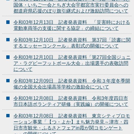
国体・いちご一会とちぎ大会宇都宮市実行委員会への
都道府県応援のぼり旗引継式および激励訪問について
令和03年12月13日 記者発表資料 「災害時における
電動車両等の支援に関する協定」の締結について
令和03年12月10日 記者発表資料 第37回「読書に関
するエッセーコンクール」表彰式の開催について
令和03年12月10日 記者発表資料「第27回全国ジュニ
ア・ラグビーフットボール大会」出場選手の表敬訪問
について
令和03年12月09日 記者発表資料 令和３年度冬季開
催の全国大会出場高等学校の激励会について
令和03年12月08日 記者発表資料 令和3年度四日市
市日本語ボランティア研修（実践編）の開催について
令和03年12月08日 記者発表資料 東京シティプロモ
ーション事業「【つ・よか】まち魅力発見～津市・四
日市市観光・ふるさとフェアin霞が関コモンゲート
～」の開催について