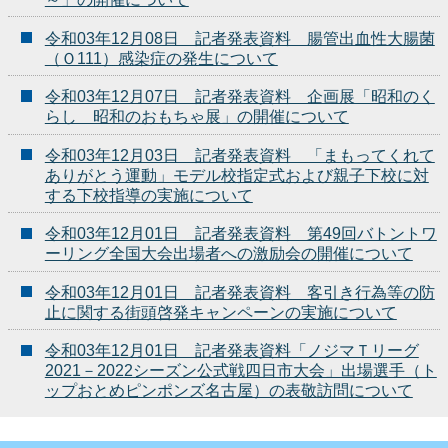
令和03年12月08日 記者発表資料 腸管出血性大腸菌
（Ｏ111）感染症の発生について
令和03年12月07日 記者発表資料 企画展「昭和のく
らし 昭和のおもちゃ展」の開催について
令和03年12月03日 記者発表資料 「まもってくれて
ありがとう運動」モデル校指定式および親子下校に対
する下校指導の実施について
令和03年12月01日 記者発表資料 第49回バトントワ
ーリング全国大会出場者への激励会の開催について
令和03年12月01日 記者発表資料 客引き行為等の防
止に関する街頭啓発キャンペーンの実施について
令和03年12月01日 記者発表資料「ノジマＴリーグ
2021－2022シーズン公式戦四日市大会」出場選手（ト
ップおとめピンポンズ名古屋）の表敬訪問について