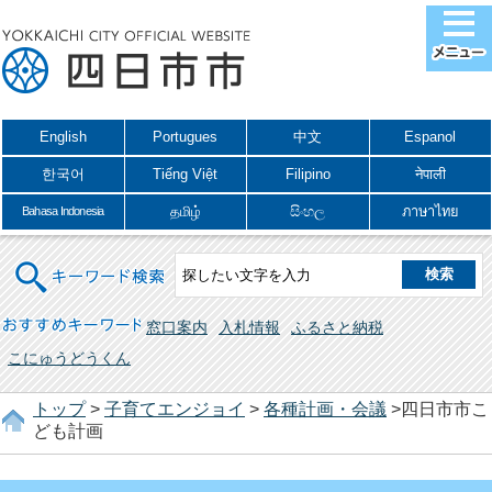
English
Portugues
中文
Espanol
한국어
Tiếng Việt
Filipino
नेपाली
தமிழ்
සිංහල
ภาษาไทย
Bahasa Indonesia
キーワード検索
おすすめキーワード
窓口案内
入札情報
ふるさと納税
こにゅうどうくん
トップ
>
子育てエンジョイ
>
各種計画・会議
>四日市市こ
ども計画