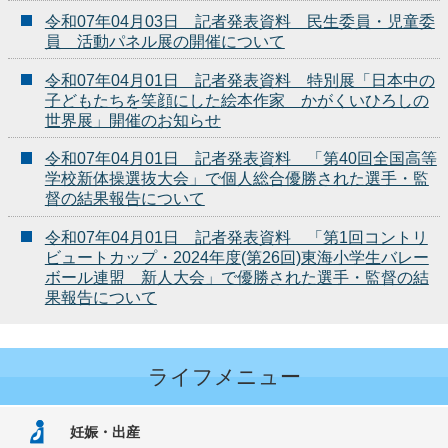
令和07年04月03日 記者発表資料 民生委員・児童委
員 活動パネル展の開催について
令和07年04月01日 記者発表資料 特別展「日本中の
子どもたちを笑顔にした絵本作家 かがくいひろしの
世界展」開催のお知らせ
令和07年04月01日 記者発表資料 「第40回全国高等
学校新体操選抜大会」で個人総合優勝された選手・監
督の結果報告について
令和07年04月01日 記者発表資料 「第1回コントリ
ビュートカップ・2024年度(第26回)東海小学生バレー
ボール連盟 新人大会」で優勝された選手・監督の結
果報告について
ライフメニュー
妊娠・出産