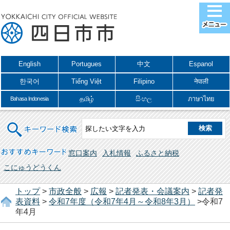
English
Portugues
中文
Espanol
한국어
Tiếng Việt
Filipino
नेपाली
தமிழ்
සිංහල
ภาษาไทย
Bahasa Indonesia
キーワード検索
おすすめキーワード
窓口案内
入札情報
ふるさと納税
こにゅうどうくん
トップ
>
市政全般
>
広報
>
記者発表・会議案内
>
記者発
表資料
>
令和7年度（令和7年4月～令和8年3月）
>令和7
年4月