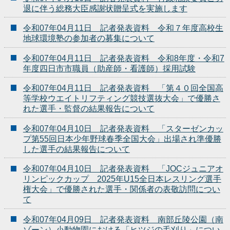
退に伴う総務大臣感謝状贈呈式を実施します
令和07年04月11日 記者発表資料 令和７年度高校生
地球環境塾の参加者の募集について
令和07年04月11日 記者発表資料 令和8年度・令和7
年度四日市市職員（助産師・看護師）採用試験
令和07年04月11日 記者発表資料 「第４０回全国高
等学校ウエイトリフティング競技選抜大会」で優勝さ
れた選手・監督の結果報告について
令和07年04月10日 記者発表資料 「スターゼンカッ
プ第55回日本少年野球春季全国大会」出場され準優勝
した選手の結果報告について
令和07年04月10日 記者発表資料 「JOCジュニアオ
リンピックカップ 2025年U15全日本レスリング選手
権大会」で優勝された選手・関係者の表敬訪問につい
て
令和07年04月09日 記者発表資料 南部丘陵公園（南
ゾーン）小動物園における「ヒツジの毛刈り」につい