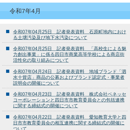
令和7年4月
令和07年04月25日 記者発表資料 石原町地内におけ
る土壌汚染及び地下水汚染について
令和07年04月25日 記者発表資料 「高校生による魅
力創出事業」に係る四日市商業高等学校による商店街
活性化の取り組みについて
令和07年04月24日 記者発表資料 地域ブランド「泗
水十貨店」商品の公募およびブランド認定式・事業者
説明会の開催について
令和07年04月23日 記者発表資料 株式会社ベネッセ
コーポレーションと四日市市教育委員会との包括連携
に関する締結式の開催について
令和07年04月22日 記者発表資料 愛知教育大学と四
日市市教育委員会の相互連携に関する締結式の開催に
ついて