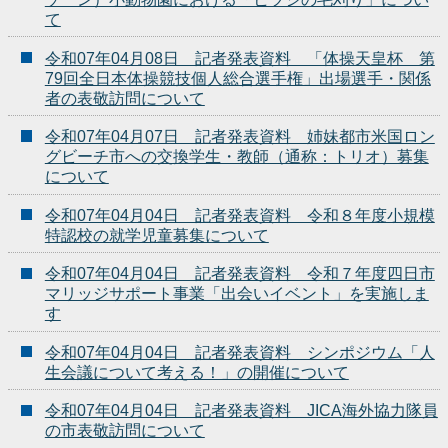
て
令和07年04月08日 記者発表資料 「体操天皇杯 第
79回全日本体操競技個人総合選手権」出場選手・関係
者の表敬訪問について
令和07年04月07日 記者発表資料 姉妹都市米国ロン
グビーチ市への交換学生・教師（通称：トリオ）募集
について
令和07年04月04日 記者発表資料 令和８年度小規模
特認校の就学児童募集について
令和07年04月04日 記者発表資料 令和７年度四日市
マリッジサポート事業「出会いイベント」を実施しま
す
令和07年04月04日 記者発表資料 シンポジウム「人
生会議について考える！」の開催について
令和07年04月04日 記者発表資料 JICA海外協力隊員
の市表敬訪問について