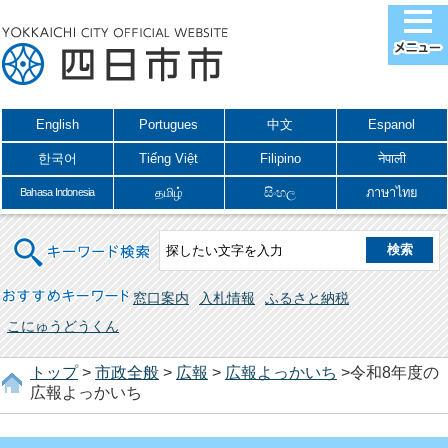
English
Portugues
中文
Espanol
한국어
Tiếng Việt
Filipino
नेपाली
தமிழ்
සිංහල
ภาษาไทย
Bahasa Indonesia
キーワード検索
おすすめキーワード
窓口案内
入札情報
ふるさと納税
こにゅうどうくん
トップ
>
市政全般
>
広報
>
広報よっかいち
>令和8年度の
広報よっかいち