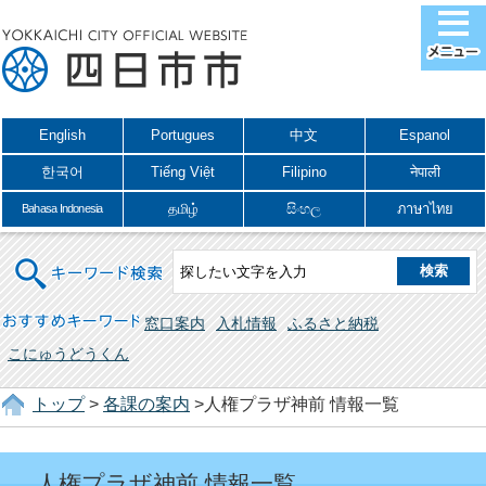
English
Portugues
中文
Espanol
한국어
Tiếng Việt
Filipino
नेपाली
தமிழ்
සිංහල
ภาษาไทย
Bahasa Indonesia
キーワード検索
おすすめキーワード
窓口案内
入札情報
ふるさと納税
こにゅうどうくん
トップ
>
各課の案内
>人権プラザ神前 情報一覧
人権プラザ神前 情報一覧