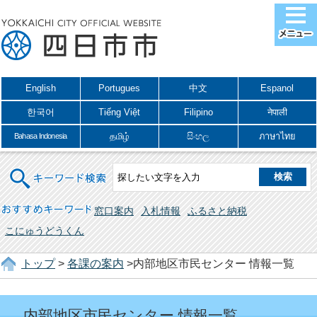
English
Portugues
中文
Espanol
한국어
Tiếng Việt
Filipino
नेपाली
தமிழ்
සිංහල
ภาษาไทย
Bahasa Indonesia
キーワード検索
おすすめキーワード
窓口案内
入札情報
ふるさと納税
こにゅうどうくん
トップ
>
各課の案内
>内部地区市民センター 情報一覧
内部地区市民センター 情報一覧