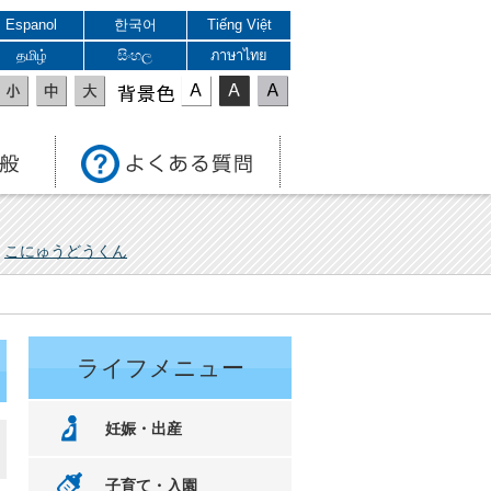
Espanol
한국어
Tiếng Việt
தமிழ்
සිංහල
ภาษาไทย
表示色
こにゅうどうくん
ライフメニュー
妊娠・出産
子育て・入園