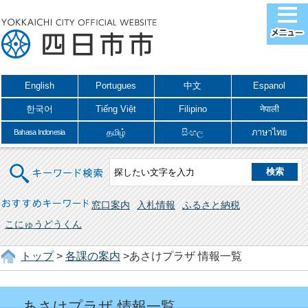
English
Portugues
中文
Espanol
한국어
Tiếng Việt
Filipino
नेपाली
தமிழ்
සිංහල
ภาษาไทย
Bahasa Indonesia
キーワード検索
おすすめキーワード
窓口案内
入札情報
ふるさと納税
こにゅうどうくん
トップ
>
各課の案内
>あさけプラザ 情報一覧
あさけプラザ 情報一覧