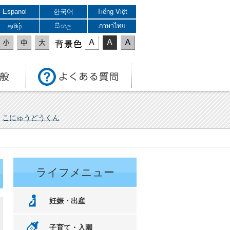
Espanol
한국어
Tiếng Việt
தமிழ்
සිංහල
ภาษาไทย
表示色
こにゅうどうくん
ライフメニュー
妊娠・出産
子育て・入園