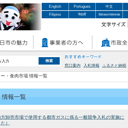
English
Portugues
中文
Filipino
नेपाली
Bahasa Indonesia
文字サイズ
おすすめキーワード
窓口案内
入札情報
ふるさと納税
ー・食肉市場 情報一覧
 情報一覧
地方卸売市場で使用する都市ガスに係る一般競争入札の実施に
した）