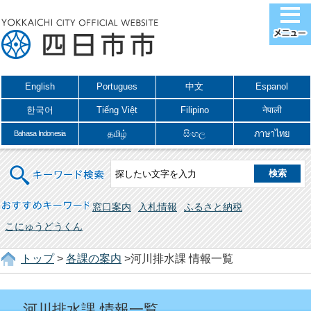
English
Portugues
中文
Espanol
한국어
Tiếng Việt
Filipino
नेपाली
தமிழ்
සිංහල
ภาษาไทย
Bahasa Indonesia
キーワード検索
おすすめキーワード
窓口案内
入札情報
ふるさと納税
こにゅうどうくん
トップ
>
各課の案内
>河川排水課 情報一覧
河川排水課 情報一覧