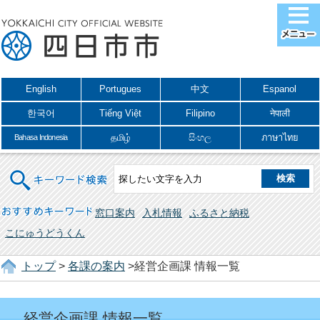
English
Portugues
中文
Espanol
한국어
Tiếng Việt
Filipino
नेपाली
தமிழ்
සිංහල
ภาษาไทย
Bahasa Indonesia
キーワード検索
おすすめキーワード
窓口案内
入札情報
ふるさと納税
こにゅうどうくん
トップ
>
各課の案内
>経営企画課 情報一覧
経営企画課 情報一覧