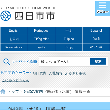
English
Portugues
中文
Espanol
한국어
Tiếng Việt
Filipino
नेपाली
தமிழ்
සිංහල
ภาษาไทย
Bahasa Indonesia
キーワード検索
おすすめキーワード
窓口案内
入札情報
ふるさと納税
こにゅうどうくん
トップ
>
各課の案内
>施設課（水道） 情報一覧
施設課（水道） 情報一覧