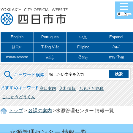
English
Portugues
中文
Espanol
한국어
Tiếng Việt
Filipino
नेपाली
தமிழ்
සිංහල
ภาษาไทย
Bahasa Indonesia
キーワード検索
おすすめキーワード
窓口案内
入札情報
ふるさと納税
こにゅうどうくん
トップ
>
各課の案内
>水源管理センター 情報一覧
水源管理センター 情報一覧