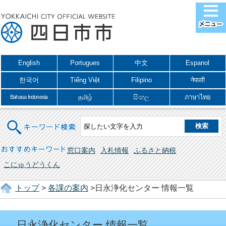
English
Portugues
中文
Espanol
한국어
Tiếng Việt
Filipino
नेपाली
தமிழ்
සිංහල
ภาษาไทย
Bahasa Indonesia
キーワード検索
おすすめキーワード
窓口案内
入札情報
ふるさと納税
こにゅうどうくん
トップ
>
各課の案内
>日永浄化センター 情報一覧
日永浄化センター 情報一覧