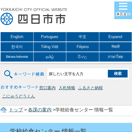
English
Portugues
中文
Espanol
한국어
Tiếng Việt
Filipino
नेपाली
தமிழ்
සිංහල
ภาษาไทย
Bahasa Indonesia
キーワード検索
おすすめキーワード
窓口案内
入札情報
ふるさと納税
こにゅうどうくん
トップ
>
各課の案内
>学校給食センター 情報一覧
学校給食センター 情報一覧