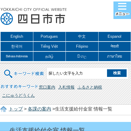
English
Portugues
中文
Espanol
한국어
Tiếng Việt
Filipino
नेपाली
தமிழ்
සිංහල
ภาษาไทย
Bahasa Indonesia
キーワード検索
おすすめキーワード
窓口案内
入札情報
ふるさと納税
こにゅうどうくん
トップ
>
各課の案内
>生活支援給付金室 情報一覧
生活支援給付金室 情報一覧