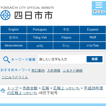
English
Portugues
中文
Espanol
한국어
Tiếng Việt
Filipino
नेपाली
தமிழ்
සිංහල
ภาษาไทย
Bahasa Indonesia
キーワード検索
おすすめキーワード
窓口案内
入札情報
ふるさと納税
こにゅうどうくん
トップ
>
市政全般
>
広報
>
広報よっかいち
>
平成26年度
の広報よっかいち
>8月下旬号