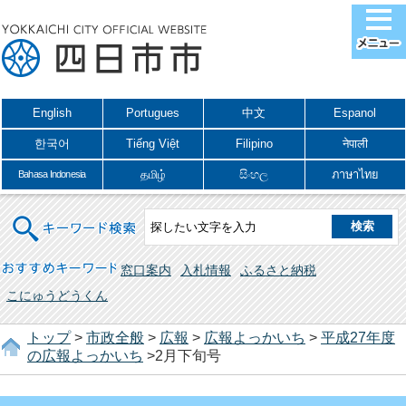
English
Portugues
中文
Espanol
한국어
Tiếng Việt
Filipino
नेपाली
தமிழ்
සිංහල
ภาษาไทย
Bahasa Indonesia
キーワード検索
おすすめキーワード
窓口案内
入札情報
ふるさと納税
こにゅうどうくん
トップ
>
市政全般
>
広報
>
広報よっかいち
>
平成27年度
の広報よっかいち
>2月下旬号