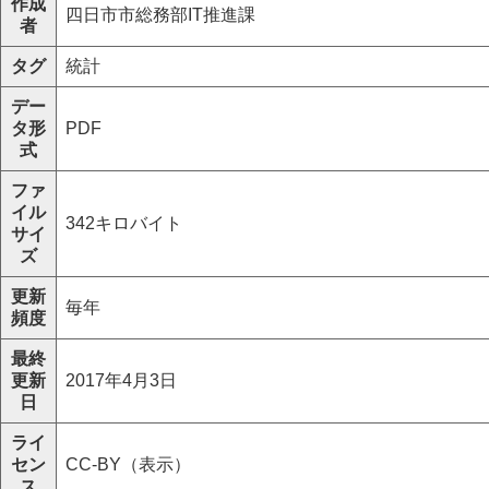
作成
四日市市総務部IT推進課
者
タグ
統計
デー
タ形
PDF
式
ファ
イル
342キロバイト
サイ
ズ
更新
毎年
頻度
最終
更新
2017年4月3日
日
ライ
セン
CC-BY（表示）
ス