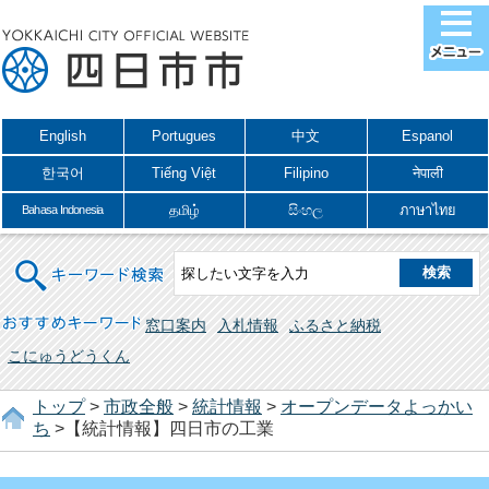
English
Portugues
中文
Espanol
한국어
Tiếng Việt
Filipino
नेपाली
தமிழ்
සිංහල
ภาษาไทย
Bahasa Indonesia
キーワード検索
おすすめキーワード
窓口案内
入札情報
ふるさと納税
こにゅうどうくん
トップ
>
市政全般
>
統計情報
>
オープンデータよっかい
ち
>【統計情報】四日市の工業