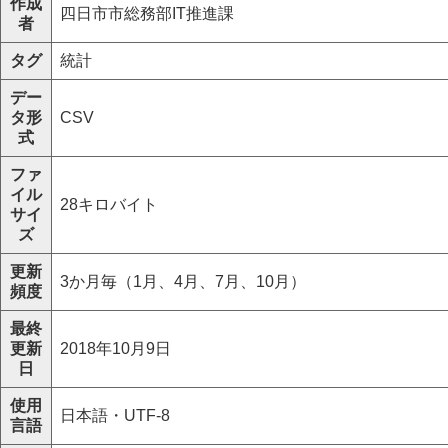
作成
四日市市総務部IT推進課
者
タグ
統計
デー
タ形
CSV
式
ファ
イル
28キロバイト
サイ
ズ
更新
3か月毎（1月、4月、7月、10月）
頻度
最終
更新
2018年10月9日
日
使用
日本語・UTF-8
言語