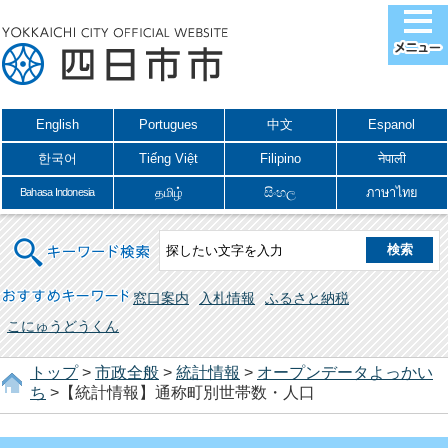
English
Portugues
中文
Espanol
한국어
Tiếng Việt
Filipino
नेपाली
தமிழ்
සිංහල
ภาษาไทย
Bahasa Indonesia
キーワード検索
おすすめキーワード
窓口案内
入札情報
ふるさと納税
こにゅうどうくん
トップ
>
市政全般
>
統計情報
>
オープンデータよっかい
ち
>【統計情報】通称町別世帯数・人口