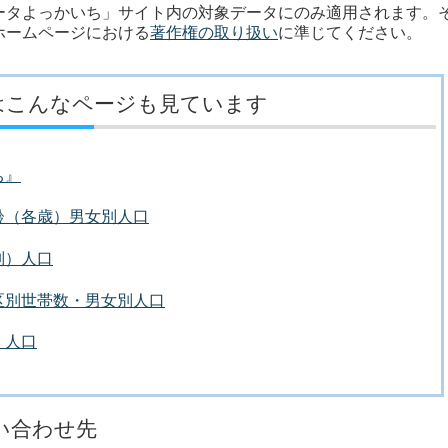
タよっかいち」サイト内の対象データにのみ適用されます。
ホームページにおける
著作権の取り扱い
に準じてください。
はこんなページも見ています
ち』
齢（各歳）男女別人口
別）人口
区別世帯数・男女別人口
・人口
い合わせ先