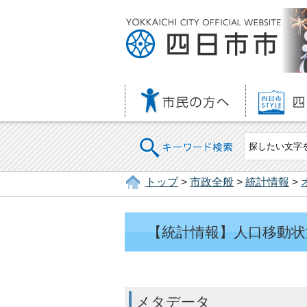
キーワード検索
トップ
>
市政全般
>
統計情報
>
【統計情報】人口移動状
メタデータ