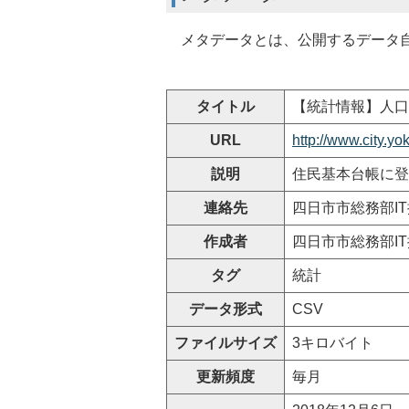
メタデータとは、公開するデータ自
タイトル
【統計情報】人口
URL
http://www.city.y
説明
住民基本台帳に登
連絡先
四日市市総務部I
作成者
四日市市総務部I
タグ
統計
データ形式
CSV
ファイルサイズ
3キロバイト
更新頻度
毎月