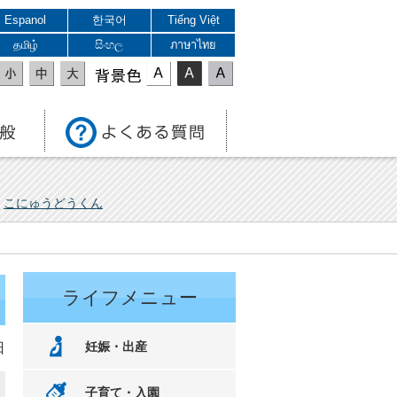
Espanol
한국어
Tiếng Việt
தமிழ்
සිංහල
ภาษาไทย
表示色
こにゅうどうくん
ライフメニュー
妊娠・出産
日
子育て・入園