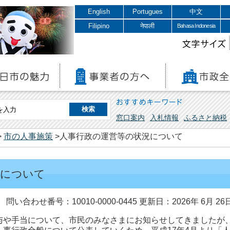
English
Portugues
中文
Filipino
नेपाली
Bahasa Indonesia
文字サイズ
おすすめキーワード
窓口案内
入札情報
ふるさと納税
>
市の人事施策
>人事行政の運営等の状況について
況について
問い合わせ番号：10010-0000-0445
更新日：2026年 6月 26
与や手当について、市民のみなさまにお知らせしてきましたが