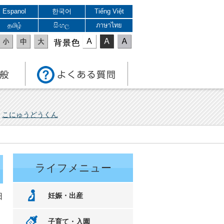
Espanol
한국어
Tiếng Việt
தமிழ்
සිංහල
ภาษาไทย
表示色
こにゅうどうくん
ライフメニュー
妊娠・出産
日
、
子育て・入園