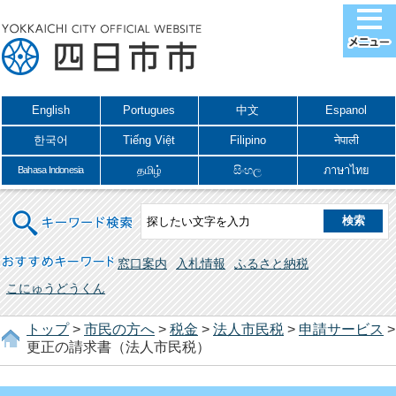
English
Portugues
中文
Espanol
한국어
Tiếng Việt
Filipino
नेपाली
தமிழ்
සිංහල
ภาษาไทย
Bahasa Indonesia
キーワード検索
おすすめキーワード
窓口案内
入札情報
ふるさと納税
こにゅうどうくん
トップ
>
市民の方へ
>
税金
>
法人市民税
>
申請サービス
>
更正の請求書（法人市民税）