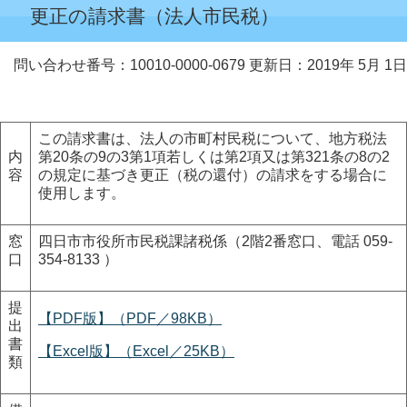
更正の請求書（法人市民税）
問い合わせ番号：10010-0000-0679
更新日：2019年 5月 1日
この請求書は、法人の市町村民税について、地方税法
内
第20条の9の3第1項若しくは第2項又は第321条の8の2
容
の規定に基づき更正（税の還付）の請求をする場合に
使用します。
窓
四日市市役所市民税課諸税係（2階2番窓口、電話 059-
口
354-8133 ）
提
【PDF版】（PDF／98KB）
出
書
【Excel版】（Excel／25KB）
類