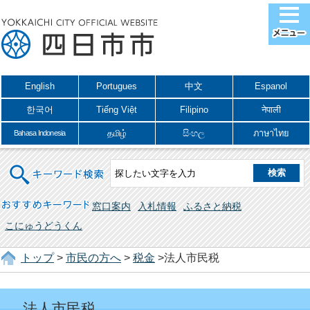
English
Portugues
中文
Espanol
한국어
Tiếng Việt
Filipino
नेपाली
தமிழ்
සිංහල
ภาษาไทย
Bahasa Indonesia
キーワード検索
おすすめキーワード
窓口案内
入札情報
ふるさと納税
こにゅうどうくん
トップ
>
市民の方へ
>
税金
>法人市民税
法人市民税