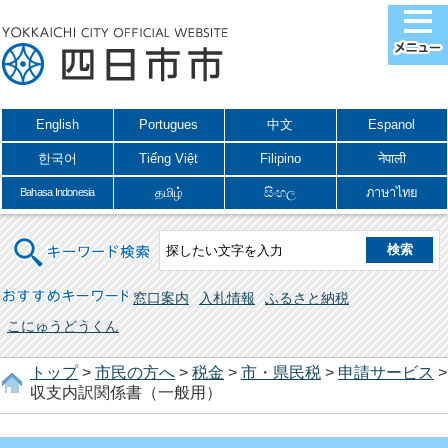
English
Portugues
中文
Espanol
한국어
Tiếng Việt
Filipino
नेपाली
தமிழ்
සිංහල
ภาษาไทย
Bahasa Indonesia
キーワード検索
おすすめキーワード
窓口案内
入札情報
ふるさと納税
こにゅうどうくん
トップ
>
市民の方へ
>
税金
>
市・県民税
>
申請サービス
>
収支内訳関係書（一般用）