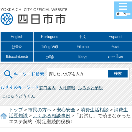
English
Portugues
中文
Espanol
한국어
Tiếng Việt
Filipino
नेपाली
தமிழ்
සිංහල
ภาษาไทย
Bahasa Indonesia
キーワード検索
おすすめキーワード
窓口案内
入札情報
ふるさと納税
こにゅうどうくん
トップ
>
市民の方へ
>
安心安全
>
消費生活相談
>
消費生
活豆知識
>
よくある相談事例
>「お試し」で済まなかった
エステ契約〈特定継続的役務〉