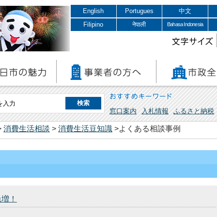
English
Portugues
中文
Filipino
नेपाली
Bahasa Indonesia
文字サイズ
おすすめキーワード
窓口案内
入札情報
ふるさと納税
>
消費生活相談
>
消費生活豆知識
>よくある相談事例
急増！