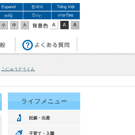
Espanol
한국어
Tiếng Việt
தமிழ்
සිංහල
ภาษาไทย
表示色
こにゅうどうくん
ライフメニュー
妊娠・出産
子育て・入園