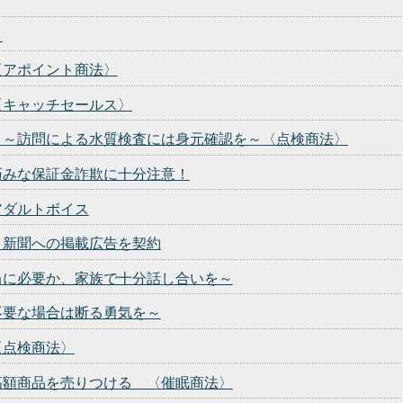
！
〈アポイント商法〉
〈キャッチセールス〉
 ～訪問による水質検査には身元確認を～〈点検商法〉
巧みな保証金詐欺に十分注意！
アダルトボイス
 新聞への掲載広告を契約
当に必要か、家族で十分話し合いを～
不要な場合は断る勇気を～
〈点検商法〉
高額商品を売りつける 〈催眠商法〉