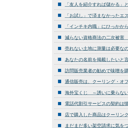
「友人を紹介すれば儲かる」
「お試し」で済まなかったエ
「インチキ内職」にひっかか
減らない資格商法の二次被害
売れない土地に測量は必要な
あなたの名前を掲載したいと
訪問販売業者の勧めで味噌を
通信販売は、クーリング・オ
海外宝くじ ～誘いに乗らな
電話代割引サービスの契約は
店で購入した商品はクーリン
まだまだ多い架空請求に気を