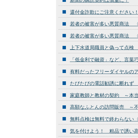
新聞の購読契約は慎重に！
還付金詐欺にご注意ください
若者の被害が多い悪質商法 
若者の被害が多い悪質商法 
上下水道局職員と偽って点検
「低金利で融資」など、言葉
有料だったフリーダイヤルの
たびたびの電話勧誘に断れず
家庭教師と教材の契約 ～本
高額なふとんの訪問販売 ～
無料点検は無料で終わらない
気を付けよう！ 粗品で誘い