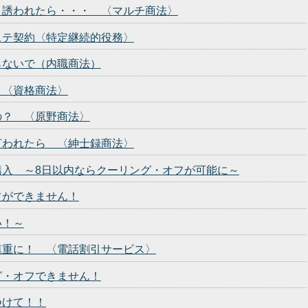
と誘われたら・・・ 〈マルチ商法〉
ステ契約〈特定継続的役務〉
らないで（内職商法）
 〈資格商法〉
の？ 〈原野商法〉
言われたら 〈紳士録商法〉
購入 ～8日以内ならクーリング・オフが可能に～
フができません！
い！～
慎重に！ 〈電話割引サービス〉
グ・オフできません！
つけて！！