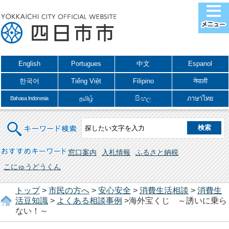
English
Portugues
中文
Espanol
한국어
Tiếng Việt
Filipino
नेपाली
தமிழ்
සිංහල
ภาษาไทย
Bahasa Indonesia
キーワード検索
おすすめキーワード
窓口案内
入札情報
ふるさと納税
こにゅうどうくん
トップ
>
市民の方へ
>
安心安全
>
消費生活相談
>
消費生
活豆知識
>
よくある相談事例
>海外宝くじ ～誘いに乗ら
ない！～