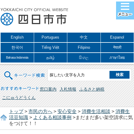
English
Portugues
中文
Espanol
한국어
Tiếng Việt
Filipino
नेपाली
தமிழ்
සිංහල
ภาษาไทย
Bahasa Indonesia
キーワード検索
おすすめキーワード
窓口案内
入札情報
ふるさと納税
こにゅうどうくん
トップ
>
市民の方へ
>
安心安全
>
消費生活相談
>
消費生
活豆知識
>
よくある相談事例
>まだまだ多い架空請求に気
をつけて！！