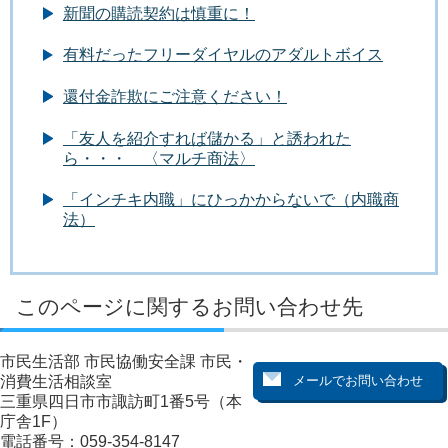
新聞の購読契約は慎重に！
有料だったフリーダイヤルのアダルトボイス
還付金詐欺にご注意ください！
「友人を紹介すれば儲かる」と誘われた
ら・・・ 〈マルチ商法〉
「インチキ内職」にひっかからないで（内職商
法）
このページに関するお問い合わせ先
市民生活部 市民協働安全課 市民・
消費生活相談室
三重県四日市市諏訪町1番5号（本
庁舎1F）
電話番号：059-354-8147