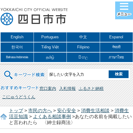
English
Portugues
中文
Espanol
한국어
Tiếng Việt
Filipino
नेपाली
தமிழ்
සිංහල
ภาษาไทย
Bahasa Indonesia
キーワード検索
おすすめキーワード
窓口案内
入札情報
ふるさと納税
こにゅうどうくん
トップ
>
市民の方へ
>
安心安全
>
消費生活相談
>
消費生
活豆知識
>
よくある相談事例
>あなたの名前を掲載したい
と言われたら 〈紳士録商法〉