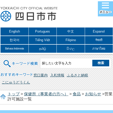
English
Portugues
中文
Espanol
한국어
Tiếng Việt
Filipino
नेपाली
தமிழ்
සිංහල
ภาษาไทย
Bahasa Indonesia
キーワード検索
おすすめキーワード
窓口案内
入札情報
ふるさと納税
こにゅうどうくん
トップ
>
保健所（事業者の方へ）
>
食品
>
お知らせ
>営業
許可施設一覧