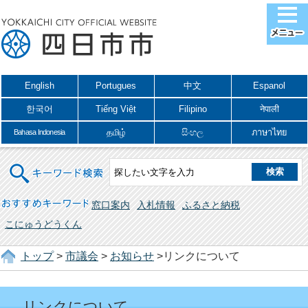
English
Portugues
中文
Espanol
한국어
Tiếng Việt
Filipino
नेपाली
தமிழ்
සිංහල
ภาษาไทย
Bahasa Indonesia
キーワード検索
おすすめキーワード
窓口案内
入札情報
ふるさと納税
こにゅうどうくん
トップ
>
市議会
>
お知らせ
>リンクについて
リンクについて