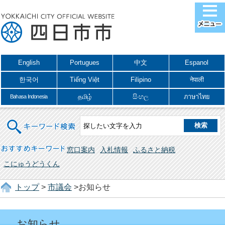
English
Portugues
中文
Espanol
한국어
Tiếng Việt
Filipino
नेपाली
தமிழ்
සිංහල
ภาษาไทย
Bahasa Indonesia
キーワード検索
おすすめキーワード
窓口案内
入札情報
ふるさと納税
こにゅうどうくん
トップ
>
市議会
>お知らせ
お知らせ