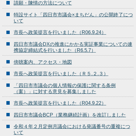
請願・陳情の方法について
特設サイト「四日市市議会×まちだん」の公開終了につ
いて
市長へ政策提言を行いました（R06.9.24）
四日市市議会DXの推進にかかる実証事業についての連
携協定締結式を行いました（R6.5.7）
傍聴案内、アクセス・地図
市長へ政策提言を行いました（Ｒ５.２.３）
「四日市市議会の個人情報の保護に関する条例
（案）」に対する意見を募集しました
市長へ政策提言を行いました（R04.9.22）
四日市市議会BCP（業務継続計画）を改訂しました
令和４年２月定例月議会における発議番号の重複につ
いて