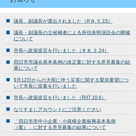
議長、副議長が選出されました（R８.５.15）
議長・副議長の立候補者による所信表明演説会の開催
について
市長へ政策提言を行いました（Ｒ８.３.24）
四日市市議会基本条例の改正案に対する意見募集の結
果について
9月12日からの大雨に伴う災害に関する緊急要望につ
いて市長に提案を行いました
市長へ政策提言を行いました（R07.10.6）
なりすましアカウントにご注意ください
「四日市市中小企業・小規模企業振興基本条例
（案）」に対する意見募集の結果について