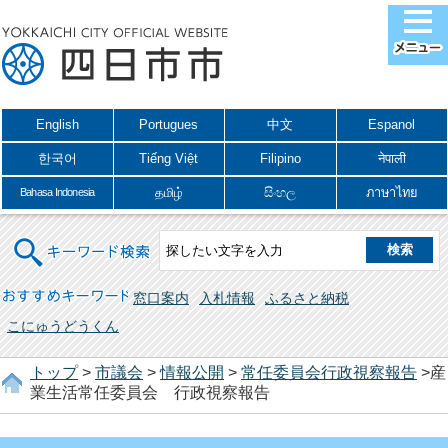
English
Portugues
中文
Espanol
한국어
Tiếng Việt
Filipino
नेपाली
தமிழ்
සිංහල
ภาษาไทย
Bahasa Indonesia
キーワード検索
おすすめキーワード
窓口案内
入札情報
ふるさと納税
こにゅうどうくん
トップ
>
市議会
>
情報公開
>
常任委員会行政視察報告
>産
業生活常任委員会 行政視察報告