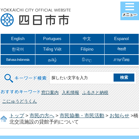
English
Portugues
中文
Espanol
한국어
Tiếng Việt
Filipino
नेपाली
தமிழ்
සිංහල
ภาษาไทย
Bahasa Indonesia
キーワード検索
おすすめキーワード
窓口案内
入札情報
ふるさと納税
こにゅうどうくん
トップ
>
市民の方へ
>
市民協働・市民活動
>
お知らせ
>橋
北交流施設の貸館予約について