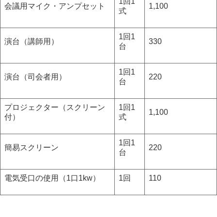
1回1
会議用マイク・アンプセット
1,100
式
1回1
演台（講師用）
330
台
1回1
演台（司会者用）
220
台
プロジェクター（スクリーン
1回1
1,100
付）
式
1回1
簡易スクリーン
220
台
電気受口の使用（1口1kw）
1回
110