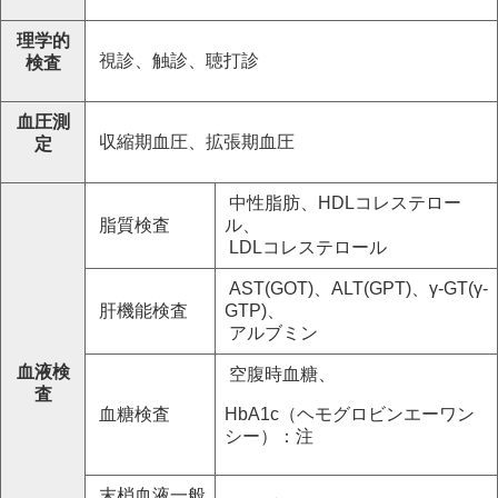
理学的
視診、触診、聴打診
検査
血圧測
収縮期血圧、拡張期血圧
定
中性脂肪、HDLコレステロー
脂質検査
ル、
LDLコレステロール
AST(GOT)、ALT(GPT)、γ-GT(γ-
肝機能検査
GTP)、
アルブミン
血液検
空腹時血糖、
査
血糖検査
HbA1c（ヘモグロビンエーワン
シー）：注
末梢血液一般