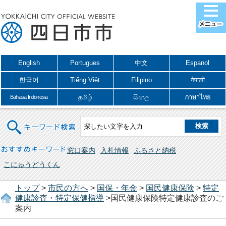
English
Portugues
中文
Espanol
한국어
Tiếng Việt
Filipino
नेपाली
தமிழ்
සිංහල
ภาษาไทย
Bahasa Indonesia
キーワード検索
おすすめキーワード
窓口案内
入札情報
ふるさと納税
こにゅうどうくん
トップ
>
市民の方へ
>
国保・年金
>
国民健康保険
>
特定
健康診査・特定保健指導
>国民健康保険特定健康診査のご
案内