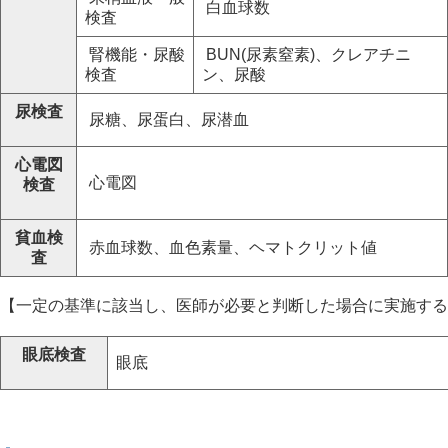
白血球数
検査
腎機能・尿酸
BUN(尿素窒素)、クレアチニ
検査
ン、尿酸
尿検査
尿糖、尿蛋白、尿潜血
心電図
心電図
検査
貧血検
赤血球数、血色素量、ヘマトクリット値
査
【一定の基準に該当し、医師が必要と判断した場合に実施する
眼底検査
眼底