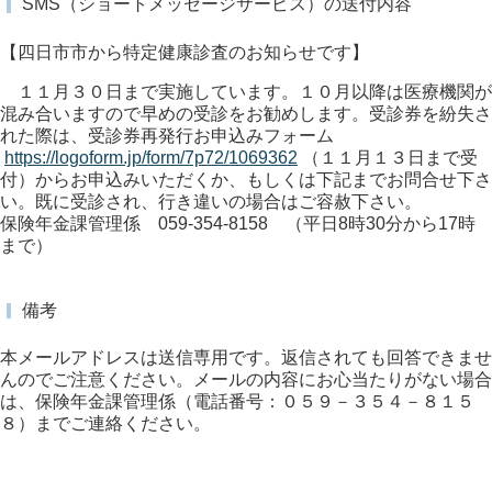
SMS（ショートメッセージサービス）の送付内容
【四日市市から特定健康診査のお知らせです】
１１月３０日まで実施しています。１０月以降は医療機関が
混み合いますので早めの受診をお勧めします。受診券を紛失さ
れた際は、受診券再発行お申込みフォーム
https://logoform.jp/form/7p72/1069362
（１１月１３日まで受
付）からお申込みいただくか、もしくは下記までお問合せ下さ
い。既に受診され、行き違いの場合はご容赦下さい。
保険年金課管理係 059-354-8158 （平日8時30分から17時
まで）
備考
本メールアドレスは送信専用です。返信されても回答できませ
んのでご注意ください。メールの内容にお心当たりがない場合
は、保険年金課管理係（電話番号：０５９－３５４－８１５
８）までご連絡ください。