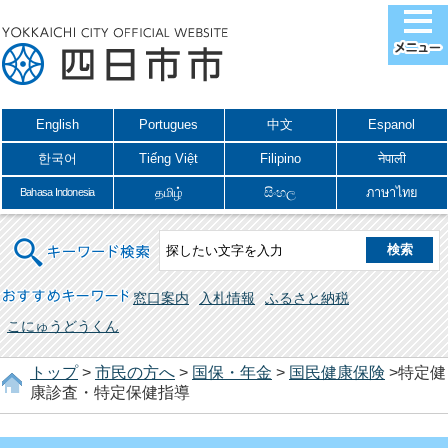
English
Portugues
中文
Espanol
한국어
Tiếng Việt
Filipino
नेपाली
தமிழ்
සිංහල
ภาษาไทย
Bahasa Indonesia
キーワード検索
おすすめキーワード
窓口案内
入札情報
ふるさと納税
こにゅうどうくん
トップ
>
市民の方へ
>
国保・年金
>
国民健康保険
>特定健
康診査・特定保健指導