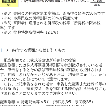
（※3）寄附金の控除対象限度額は、総所得金額等の30％です
（※4）市県民税の所得割額の20％が限度です
（※5）寄附者に適用される所得税の税率（所得税の限界税
率）です
（※6）復興特別所得税率（2.1％）
３．納付する税額から差し引くもの
配当割額または株式等譲渡所得割額の控除
配当割額または株式等譲渡所得割額を特別徴収されている場
合、申告をするとその額は市県民税所得割額から控除されま
す。控除しきれなかった額がある時は、均等割に充当し、充当
しきれなかった額については還付します。
なお、上記申告をされた場合、申告した配当または株式等の
譲渡所得は、「扶養控除」等を判定する際の合計所得金額にも
含まれることになりますのでご注意ください。
配当割額 ＝ 特定配当等 × 5％ （市民税3/5 県民税2/5）