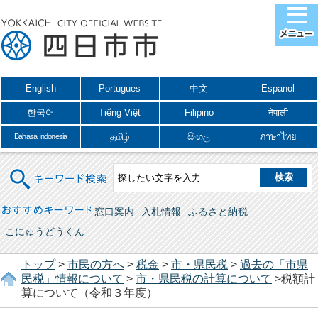
English
Portugues
中文
Espanol
한국어
Tiếng Việt
Filipino
नेपाली
தமிழ்
සිංහල
ภาษาไทย
Bahasa Indonesia
キーワード検索
おすすめキーワード
窓口案内
入札情報
ふるさと納税
こにゅうどうくん
トップ
>
市民の方へ
>
税金
>
市・県民税
>
過去の「市県
民税」情報について
>
市・県民税の計算について
>税額計
算について（令和３年度）