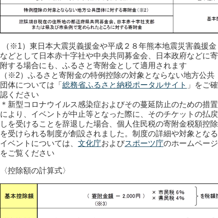
（※1）東日本大震災義援金や平成２８年熊本地震災害義援金
などとして日本赤十字社や中央共同募金会、日本政府などに寄
附する場合にも、ふるさと寄附金として適用されます
（※2）ふるさと寄附金の特例控除の対象とならない地方公共
団体については「
総務省ふるさと納税ポータルサイト
」をご確
認ください
＊新型コロナウイルス感染症およびその蔓延防止のための措置
により、イベントが中止等となった際に、そのチケットの払戻
しを受けることを辞退した場合、個人住民税の寄附金税額控除
を受けられる制度が創設されました。制度の詳細や対象となる
イベントについては、
文化庁
および
スポーツ庁
のホームページ
をご覧ください
〈控除額の計算式〉