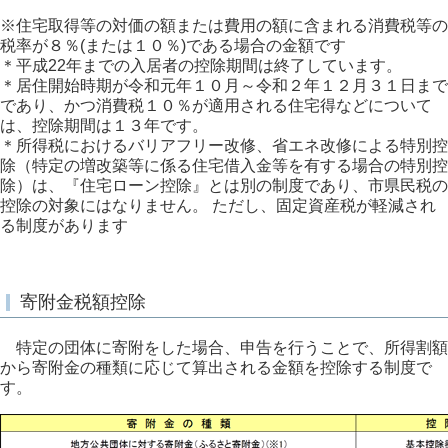
※住宅取得等の対価の額または費用の額に含まれる消費税等の
税率が８％(または１０％)である場合の金額です
＊平成22年までの入居者の控除期間は終了しています。
＊居住開始時期が令和元年１０月～令和２年１２月３１日まで
であり、かつ消費税１０％が適用される住宅得などについて
は、控除期間は１３年です。
＊所得税におけるバリアフリー改修、省エネ改修による特別控
除（特定の増改築等に係る住宅借入金等を有する場合の特別控
除）は、『住宅ローン控除』とは別の制度であり、市県民税の
控除の対象にはなりません。 ただし、固定資産税が軽減され
る制度があります
寄附金税額控除
特定の団体に寄附をした場合、申告を行うことで、所得割額
から寄附金の種類に応じて算出される金額を控除する制度で
す。