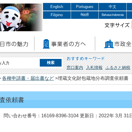
English
Portugues
中文
Filipino
नेपाली
Bahasa Indonesia
文字サイズ
おすすめキーワード
窓口案内
入札情報
ふるさと納税
>
各種申請書・届出書など
>埋蔵文化財包蔵地分布調査依頼書
査依頼書
問い合わせ番号：16169-8396-3104
更新日：2022年 3月 31