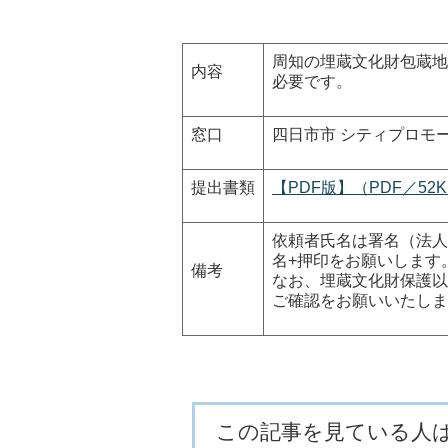
周知の埋蔵文化財包蔵地
内容
必要です。
窓口
四日市市 シティプロモーショ
提出書類
【PDF版】（PDF／52
依頼者氏名は署名（法人
名+押印をお願いします
備考
なお、埋蔵文化財保護以
ご確認をお願いいたしま
この記事を見ている人