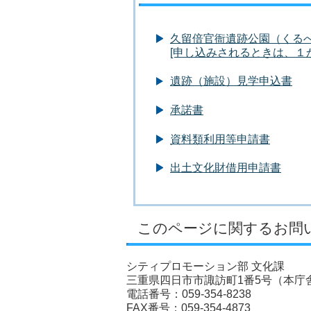
久留倍官衙遺跡公園（くる
[申し込みされるときは、１
遺跡（施設）見学申込書
承諾書
資料類利用等申請書
出土文化財借用申請書
このページに関するお問
シティプロモーション部 文化課
三重県四日市市諏訪町1番5号（本庁舎
電話番号：059-354-8238
FAX番号：059-354-4873