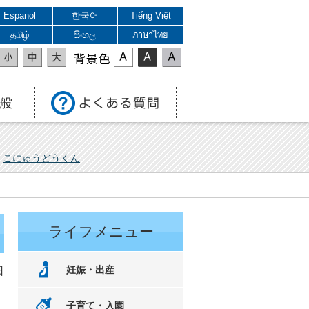
Espanol
한국어
Tiếng Việt
தமிழ்
සිංහල
ภาษาไทย
表示色
こにゅうどうくん
ライフメニュー
妊娠・出産
日
子育て・入園