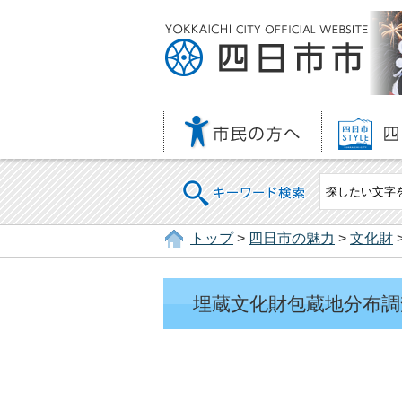
キーワード検索
トップ
>
四日市の魅力
>
文化財
埋蔵文化財包蔵地分布調